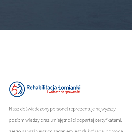
Nasz doświadczony personel reprezentuje najwyższy
poziom wiedzy oraz umiejętności popartej certyfikatami,
a jego najważniejszym zadaniem jest służyć radą, pomocą